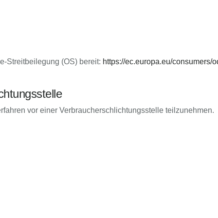
e-Streitbeilegung (OS) bereit:
https://ec.europa.eu/consumers/o
chtungs­stelle
sverfahren vor einer Verbraucherschlichtungsstelle teilzunehmen.