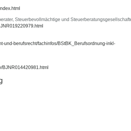
index.html
berater, Steuerbevollmächtige und Steuerberatungsgesellschaf
v/BJNR019220979.html
ht-und-berufsrecht/fachinfos/BStBK_Berufsordnung-inkl-
ebv/BJNR014420981.html
g