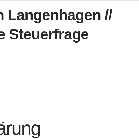
in Langenhagen //
e Steuerfrage
lärung