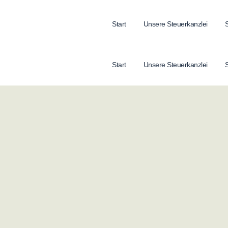
Start
Unsere Steuerkanzlei
S
Start
Unsere Steuerkanzlei
S