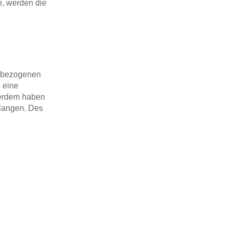
n, werden die
enbezogenen
 eine
ußerdem haben
rlangen. Des